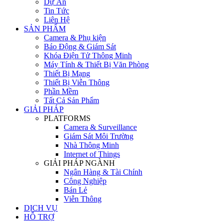
Dự Án
Tin Tức
Liên Hệ
SẢN PHẨM
Camera & Phụ kiện
Báo Động & Giám Sát
Khóa Điện Tử Thông Minh
Máy Tính & Thiết Bị Văn Phòng
Thiết Bị Mạng
Thiết Bị Viễn Thông
Phần Mềm
Tất Cả Sản Phẩm
GIẢI PHÁP
PLATFORMS
Camera & Surveillance
Giám Sát Môi Trường
Nhà Thông Minh
Internet of Things
GIẢI PHÁP NGÀNH
Ngân Hàng & Tài Chính
Công Nghiệp
Bán Lẻ
Viễn Thông
DỊCH VỤ
HỖ TRỢ