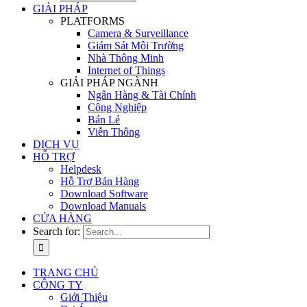
GIẢI PHÁP
PLATFORMS
Camera & Surveillance
Giám Sát Môi Trường
Nhà Thông Minh
Internet of Things
GIẢI PHÁP NGÀNH
Ngân Hàng & Tài Chính
Công Nghiệp
Bán Lẻ
Viễn Thông
DỊCH VỤ
HỖ TRỢ
Helpdesk
Hỗ Trợ Bán Hàng
Download Software
Download Manuals
CỬA HÀNG
Search for:
TRANG CHỦ
CÔNG TY
Giới Thiệu