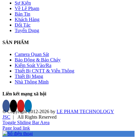
Sự Kiện
Về Lê Phạm
Bản Tin
Khách Hàng
Đối Tác
Tuyển Dụng
SẢN PHẨM
Camera Quan Sát
Báo Động & Báo Cháy
Kiểm Soát Vào/Ra
Thiết Bị CNTT & Viễn Thông
Thiết Bị Mạng
Nhà Thông Minh
Liên kết mạng xã hội
© Copyright 2012-
2026 by
LE PHAM TECHNOLOGY
JSC
| All Rights Reserved
Toggle Sliding Bar Area
Page load link