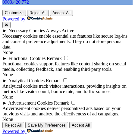
0903.420.772
Customize
Reject All
Accept All
Powered by
✖
►
Necessary Cookies
Always Active
Necessary cookies enable essential site features like secure log-ins
and consent preference adjustments. They do not store personal
data.
None
►
Functional Cookies
Remark
Functional cookies support features like content sharing on social
media, collecting feedback, and enabling third-party tools.
None
►
Analytical Cookies
Remark
Analytical cookies track visitor interactions, providing insights on
metrics like visitor count, bounce rate, and traffic sources.
None
►
Advertisement Cookies
Remark
Advertisement cookies deliver personalized ads based on your
previous visits and analyze the effectiveness of ad campaigns.
None
Reject All
Save My Preferences
Accept All
Powered by