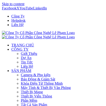
Skip to content
Facebook
X
YouTube
LinkedIn
Công Ty
Helpdesk
Liên Hệ
TRANG CHỦ
CÔNG TY
Giới Thiệu
Dự Án
Tin Tức
Liên Hệ
SẢN PHẨM
Camera & Phụ kiện
Báo Động & Giám Sát
Khóa Điện Tử Thông Minh
Máy Tính & Thiết Bị Văn Phòng
Thiết Bị Mạng
Thiết Bị Viễn Thông
Phần Mềm
Tất Cả Sản Phẩm