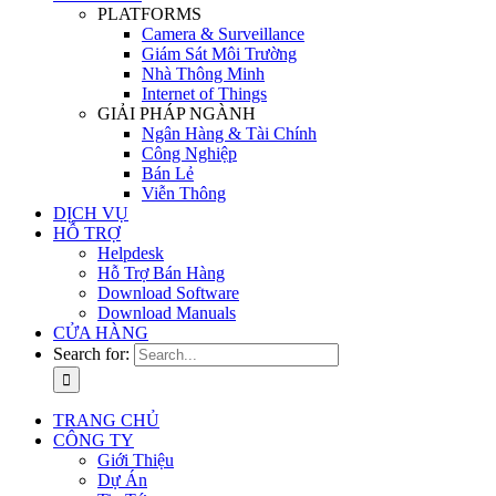
PLATFORMS
Camera & Surveillance
Giám Sát Môi Trường
Nhà Thông Minh
Internet of Things
GIẢI PHÁP NGÀNH
Ngân Hàng & Tài Chính
Công Nghiệp
Bán Lẻ
Viễn Thông
DỊCH VỤ
HỖ TRỢ
Helpdesk
Hỗ Trợ Bán Hàng
Download Software
Download Manuals
CỬA HÀNG
Search for:
TRANG CHỦ
CÔNG TY
Giới Thiệu
Dự Án