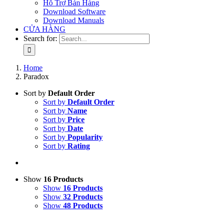
Hỗ Trợ Bán Hàng
Download Software
Download Manuals
CỬA HÀNG
Search for:
Home
Paradox
Sort by
Default Order
Sort by
Default Order
Sort by
Name
Sort by
Price
Sort by
Date
Sort by
Popularity
Sort by
Rating
Show
16 Products
Show
16 Products
Show
32 Products
Show
48 Products