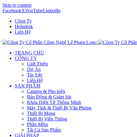
Skip to content
Facebook
X
YouTube
LinkedIn
Công Ty
Helpdesk
Liên Hệ
TRANG CHỦ
CÔNG TY
Giới Thiệu
Dự Án
Tin Tức
Liên Hệ
SẢN PHẨM
Camera & Phụ kiện
Báo Động & Giám Sát
Khóa Điện Tử Thông Minh
Máy Tính & Thiết Bị Văn Phòng
Thiết Bị Mạng
Thiết Bị Viễn Thông
Phần Mềm
Tất Cả Sản Phẩm
GIẢI PHÁP