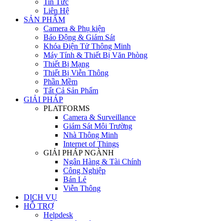
Tin Tức
Liên Hệ
SẢN PHẨM
Camera & Phụ kiện
Báo Động & Giám Sát
Khóa Điện Tử Thông Minh
Máy Tính & Thiết Bị Văn Phòng
Thiết Bị Mạng
Thiết Bị Viễn Thông
Phần Mềm
Tất Cả Sản Phẩm
GIẢI PHÁP
PLATFORMS
Camera & Surveillance
Giám Sát Môi Trường
Nhà Thông Minh
Internet of Things
GIẢI PHÁP NGÀNH
Ngân Hàng & Tài Chính
Công Nghiệp
Bán Lẻ
Viễn Thông
DỊCH VỤ
HỖ TRỢ
Helpdesk