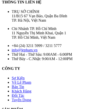
THÔNG TIN LIÊN HỆ
TRỤ SỞ CHÍNH
11/B15 67 Vạn Bảo, Quận Ba Đình
TP. Hà Nội, Việt Nam
Chi Nhánh TP. Hồ Chí Minh
11 Nguyễn Thị Minh Khai, Quận 1
TP. Hồ Chí Minh, Việt Nam
+84 (24) 3211 5999 / 3211 5777
info@lepham.vn
Thứ Hai - Thứ Sáu: 9:00AM - 6:00PM
Thứ Bảy - C.Nhật: 9:00AM - 12:00PM
CÔNG TY
Sự Kiện
Về Lê Phạm
Bản Tin
Khách Hàng
Đối Tác
Tuyển Dụng