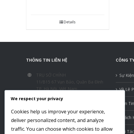
Details
THÔNG TIN LIÊN HỆ
CÔNG T
TRỤ SỞ CHÍNH
Sự Kiện
11/B15 67 Vạn Bảo, Quận Ba Đình
TP. Hà Nội, Việt Nam
Về Lê 
Chi Nhánh TP. Hồ Chí Minh
We respect your privacy
Bản Ti
11 Nguyễn Thị Minh Khai, Quận 1
Cookies help us improve your experience,
TP. Hồ Chí Minh, Việt Nam
Khách 
deliver personalized content, and analyze
+84 (24) 3211 5999 / 3211 5777
traffic. You can choose which cookies to allow
Đối Tác
info@lepham.vn