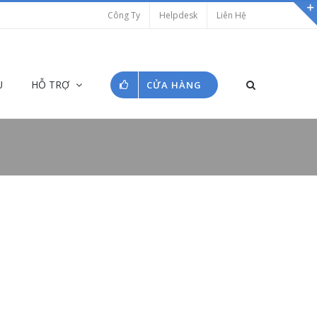
Công Ty
Helpdesk
Liên Hệ
Ụ
HỖ TRỢ
CỬA HÀNG