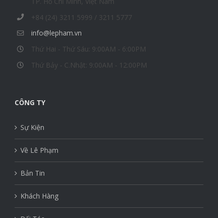
TP. Hồ Chí Minh, Việt Nam
+84 (24) 3211 5999 / 3211 5777
info@lepham.vn
Thứ Hai - Thứ Sáu: 9:00AM - 6:00PM
Thứ Bảy - C.Nhật: 9:00AM - 12:00PM
CÔNG TY
Sự Kiện
Về Lê Phạm
Bản Tin
Khách Hàng