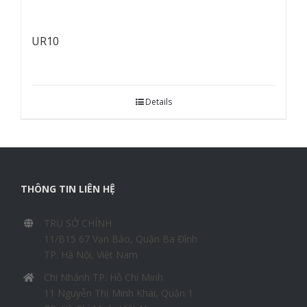
UR10
Details
THÔNG TIN LIÊN HỆ
TRỤ SỞ CHÍNH
11/B15 67 Vạn Bảo, Quận Ba Đình
TP. Hà Nội, Việt Nam
Chi Nhánh TP. Hồ Chí Minh
11 Nguyễn Thị Minh Khai, Quận 1