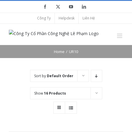
Skip
Facebook
X
YouTube
LinkedIn
to
Công Ty
Helpdesk
Liên Hệ
content
Home
UR10
Sort by
Default Order
Show
16 Products