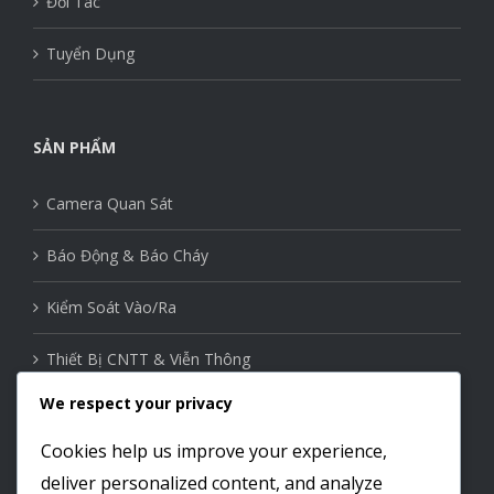
Đối Tác
Tuyển Dụng
SẢN PHẨM
Camera Quan Sát
Báo Động & Báo Cháy
Kiểm Soát Vào/Ra
Thiết Bị CNTT & Viễn Thông
We respect your privacy
Thiết Bị Mạng
Cookies help us improve your experience,
Nhà Thông Minh
deliver personalized content, and analyze