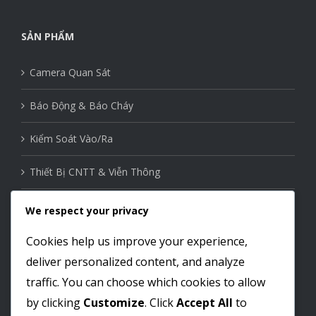
SẢN PHẨM
Camera Quan Sát
Báo Động & Báo Cháy
Kiểm Soát Vào/Ra
Thiết Bị CNTT & Viễn Thông
Thiết Bị Mạng
We respect your privacy
Nhà Thông Minh
Cookies help us improve your experience,
deliver personalized content, and analyze
traffic. You can choose which cookies to allow
Liên kết mạng xã hội
by clicking
Customize
. Click
Accept All
to