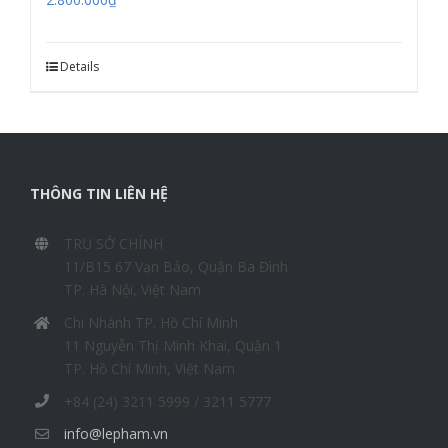
Details
THÔNG TIN LIÊN HỆ
TRỤ SỞ CHÍNH
11/B15 67 Vạn Bảo, Quận Ba Đình
TP. Hà Nội, Việt Nam
Chi Nhánh TP. Hồ Chí Minh
11 Nguyễn Thị Minh Khai, Quận 1
TP. Hồ Chí Minh, Việt Nam
+84 (24) 3211 5999 / 3211 5777
info@lepham.vn