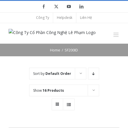
Skip
Facebook
X
YouTube
LinkedIn
to
Công Ty
Helpdesk
Liên Hệ
content
Home
SF200ID
Sort by
Default Order
Show
16 Products