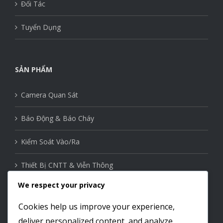
Đối Tác
Tuyển Dụng
SẢN PHẨM
Camera Quan Sát
Báo Động & Báo Cháy
Kiểm Soát Vào/Ra
Thiết Bị CNTT & Viễn Thông
We respect your privacy
Thiết Bị Mạng
Cookies help us improve your experience,
Nhà Thông Minh
deliver personalized content, and analyze