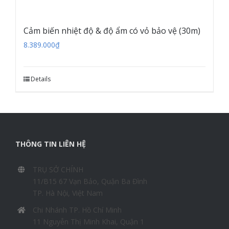
Cảm biến nhiệt độ & độ ẩm có vỏ bảo vệ (30m)
8.389.000
₫
Details
THÔNG TIN LIÊN HỆ
TRỤ SỞ CHÍNH
11/B15 67 Vạn Bảo, Quận Ba Đình
TP. Hà Nội, Việt Nam
Chi Nhánh TP. Hồ Chí Minh
11 Nguyễn Thị Minh Khai, Quận 1