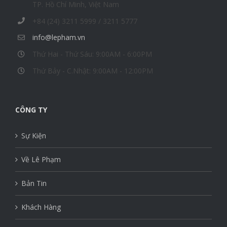
TP. Hồ Chí Minh, Việt Nam
+84 (24) 3211 5999 / 3211 5777
info@lepham.vn
Thứ Hai - Thứ Sáu: 9:00AM - 6:00PM
Thứ Bảy - C.Nhật: 9:00AM - 12:00PM
CÔNG TY
Sự Kiện
Về Lê Phạm
Bản Tin
Khách Hàng