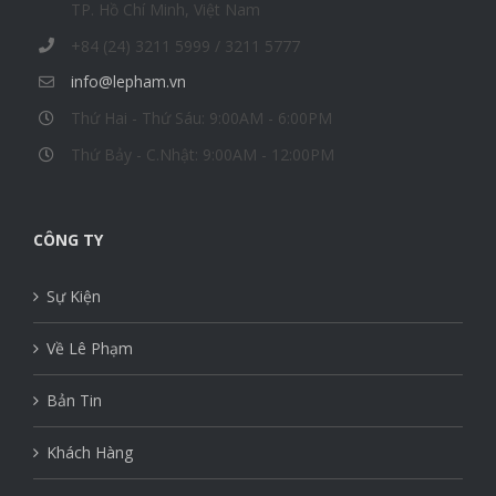
TP. Hồ Chí Minh, Việt Nam
+84 (24) 3211 5999 / 3211 5777
info@lepham.vn
Thứ Hai - Thứ Sáu: 9:00AM - 6:00PM
Thứ Bảy - C.Nhật: 9:00AM - 12:00PM
CÔNG TY
Sự Kiện
Về Lê Phạm
Bản Tin
Khách Hàng