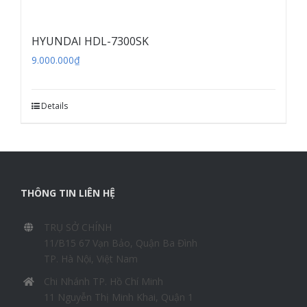
HYUNDAI HDL-7300SK
9.000.000
₫
Details
THÔNG TIN LIÊN HỆ
TRỤ SỞ CHÍNH
11/B15 67 Vạn Bảo, Quận Ba Đình
TP. Hà Nội, Việt Nam
Chi Nhánh TP. Hồ Chí Minh
11 Nguyễn Thị Minh Khai, Quận 1