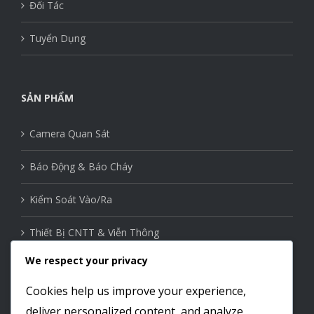
Đối Tác
Tuyển Dụng
SẢN PHẨM
Camera Quan Sát
Báo Động & Báo Cháy
Kiểm Soát Vào/Ra
Thiết Bị CNTT & Viễn Thông
We respect your privacy
Thiết Bị Mạng
Cookies help us improve your experience,
Nhà Thông Minh
deliver personalized content, and analyze