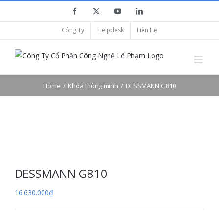
Skip
Facebook
X
YouTube
LinkedIn
to
Công Ty
Helpdesk
Liên Hệ
content
Home
Khóa thông minh
DESSMANN G810
DESSMANN G810
16.630.000
₫