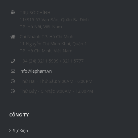
THÔNG TIN LIÊN HỆ
TRỤ SỞ CHÍNH
11/B15 67 Vạn Bảo, Quận Ba Đình
TP. Hà Nội, Việt Nam
Chi Nhánh TP. Hồ Chí Minh
11 Nguyễn Thị Minh Khai, Quận 1
TP. Hồ Chí Minh, Việt Nam
+84 (24) 3211 5999 / 3211 5777
info@lepham.vn
Thứ Hai - Thứ Sáu: 9:00AM - 6:00PM
Thứ Bảy - C.Nhật: 9:00AM - 12:00PM
CÔNG TY