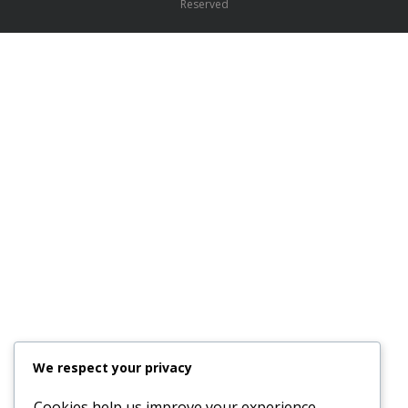
© Copyright 2012-
2026 by
LE PHAM TECHNOLOGY JSC
| All Rights
Reserved
We respect your privacy
Cookies help us improve your experience,