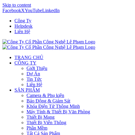
Skip to content
Facebook
X
YouTube
LinkedIn
Công Ty
Helpdesk
Liên Hệ
TRANG CHỦ
CÔNG TY
Giới Thiệu
Dự Án
Tin Tức
Liên Hệ
SẢN PHẨM
Camera & Phụ kiện
Báo Động & Giám Sát
Khóa Điện Tử Thông Minh
Máy Tính & Thiết Bị Văn Phòng
Thiết Bị Mạng
Thiết Bị Viễn Thông
Phần Mềm
Tất Cả Sản Phẩm