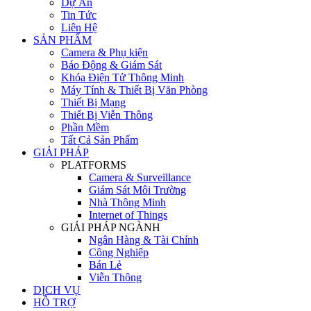
Dự Án
Tin Tức
Liên Hệ
SẢN PHẨM
Camera & Phụ kiện
Báo Động & Giám Sát
Khóa Điện Tử Thông Minh
Máy Tính & Thiết Bị Văn Phòng
Thiết Bị Mạng
Thiết Bị Viễn Thông
Phần Mềm
Tất Cả Sản Phẩm
GIẢI PHÁP
PLATFORMS
Camera & Surveillance
Giám Sát Môi Trường
Nhà Thông Minh
Internet of Things
GIẢI PHÁP NGÀNH
Ngân Hàng & Tài Chính
Công Nghiệp
Bán Lẻ
Viễn Thông
DỊCH VỤ
HỖ TRỢ