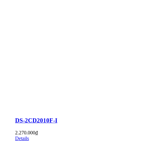
DS-2CD2010F-I
2.270.000
₫
Details