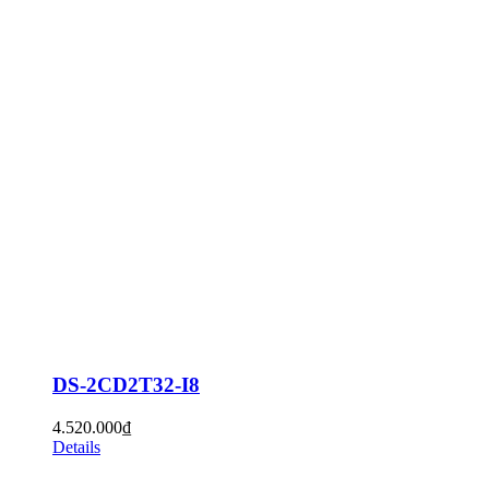
DS-2CD2T32-I8
4.520.000
₫
Details