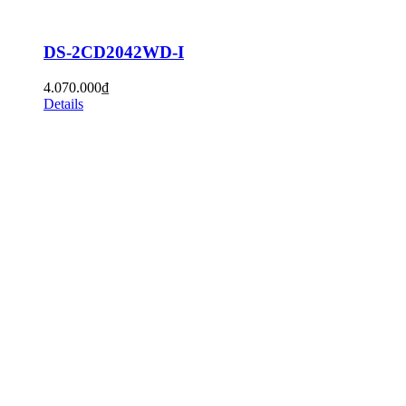
DS-2CD2042WD-I
4.070.000
₫
Details