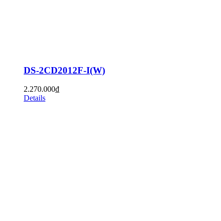
DS-2CD2012F-I(W)
2.270.000
₫
Details