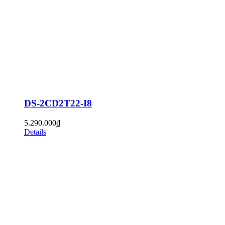
DS-2CD2T22-I8
5.290.000
₫
Details