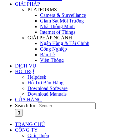
GIẢI PHÁP
PLATFORMS
Camera & Surveillance
Giám Sát Môi Trường
Nhà Thông Minh
Internet of Things
GIẢI PHÁP NGÀNH
Ngân Hàng & Tài Chính
Công Nghiệp
Bán Lẻ
Viễn Thông
DỊCH VỤ
HỖ TRỢ
Helpdesk
Hỗ Trợ Bán Hàng
Download Software
Download Manuals
CỬA HÀNG
Search for:
TRANG CHỦ
CÔNG TY
Giới Thiệu