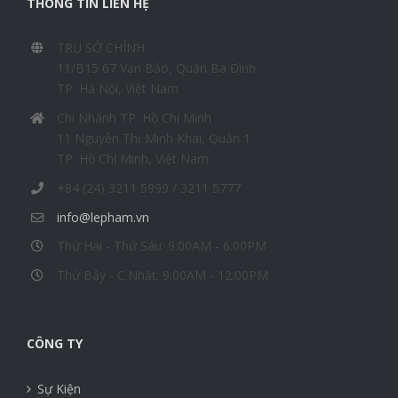
THÔNG TIN LIÊN HỆ
TRỤ SỞ CHÍNH
11/B15 67 Vạn Bảo, Quận Ba Đình
TP. Hà Nội, Việt Nam
Chi Nhánh TP. Hồ Chí Minh
11 Nguyễn Thị Minh Khai, Quận 1
TP. Hồ Chí Minh, Việt Nam
+84 (24) 3211 5999 / 3211 5777
info@lepham.vn
Thứ Hai - Thứ Sáu: 9:00AM - 6:00PM
Thứ Bảy - C.Nhật: 9:00AM - 12:00PM
CÔNG TY
Sự Kiện