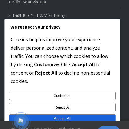
Kiểm Soát Vào/Ra
Thiết Bị CNTT & Viễn Thông
We respect your privacy
Thiết Bị Mạng
Cookies help us improve your experience,
Nhà Thông Minh
deliver personalized content, and analyze
traffic. You can choose which cookies to allow
by clicking
Customize
. Click
Accept All
to
Liên kết mạng xã hội
consent or
Reject All
to decline non-essential
cookies.
Customize
Reject All
Accept All
© Copyright 2012-
2026 by
LE PHAM TECHNOLOGY JSC
| All Rights
This website uses cookies and third party