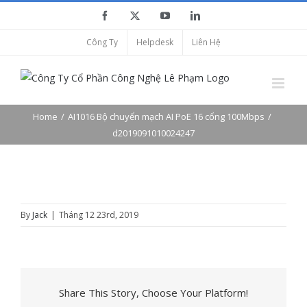
Skip
Facebook
X
YouTube
LinkedIn
to
Công Ty
Helpdesk
Liên Hệ
content
Home
AI1016 Bộ chuyển mạch AI PoE 16 cổng 100Mbps
d2019091010024247
By
Jack
|
Tháng 12 23rd, 2019
Share This Story, Choose Your Platform!