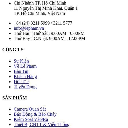
Chi Nhánh TP. Hồ Chí Minh
11 Nguyễn Thị Minh Khai, Quận 1
TP. Hồ Chí Minh, Việt Nam
+84 (24) 3211 5999 / 3211 5777
info@lepham.vn
Thứ Hai - Thứ Sáu: 9:00AM - 6:00PM
Thứ Bảy - C.Nhật: 9:00AM - 12:00PM
CÔNG TY
Sự Kiện
Về Lê Phạm
Bản Tin
Khách Hàng
Đối Tác
Tuyển Dụng
SẢN PHẨM
Camera Quan Sát
Báo Động & Báo Cháy
Kiểm Soát Vào/Ra
Thiết Bị CNTT & Viễn Thông