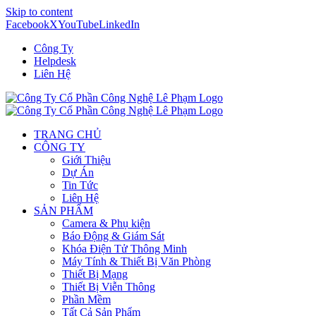
Skip to content
Facebook
X
YouTube
LinkedIn
Công Ty
Helpdesk
Liên Hệ
TRANG CHỦ
CÔNG TY
Giới Thiệu
Dự Án
Tin Tức
Liên Hệ
SẢN PHẨM
Camera & Phụ kiện
Báo Động & Giám Sát
Khóa Điện Tử Thông Minh
Máy Tính & Thiết Bị Văn Phòng
Thiết Bị Mạng
Thiết Bị Viễn Thông
Phần Mềm
Tất Cả Sản Phẩm