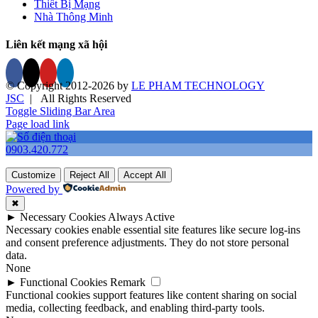
Thiết Bị Mạng
Nhà Thông Minh
Liên kết mạng xã hội
© Copyright 2012-
2026 by
LE PHAM TECHNOLOGY
JSC
| All Rights Reserved
Toggle Sliding Bar Area
Page load link
0903.420.772
Customize
Reject All
Accept All
Powered by
✖
►
Necessary Cookies
Always Active
Necessary cookies enable essential site features like secure log-ins
and consent preference adjustments. They do not store personal
data.
None
►
Functional Cookies
Remark
Functional cookies support features like content sharing on social
media, collecting feedback, and enabling third-party tools.