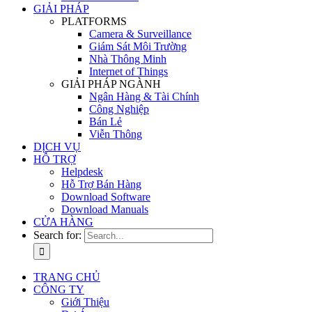
GIẢI PHÁP
PLATFORMS
Camera & Surveillance
Giám Sát Môi Trường
Nhà Thông Minh
Internet of Things
GIẢI PHÁP NGÀNH
Ngân Hàng & Tài Chính
Công Nghiệp
Bán Lẻ
Viễn Thông
DỊCH VỤ
HỖ TRỢ
Helpdesk
Hỗ Trợ Bán Hàng
Download Software
Download Manuals
CỬA HÀNG
Search for:
TRANG CHỦ
CÔNG TY
Giới Thiệu