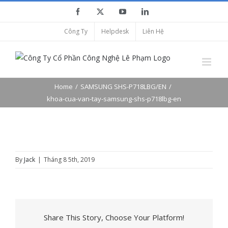
Skip
Facebook
X
YouTube
LinkedIn
to
Công Ty
Helpdesk
Liên Hệ
content
Home
SAMSUNG SHS-P718LBG/EN
khoa-cua-van-tay-samsung-shs-p718lbg-en
By
Jack
|
Tháng 8 5th, 2019
Share This Story, Choose Your Platform!