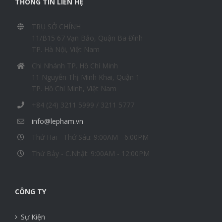
THÔNG TIN LIÊN HỆ
TRỤ SỞ CHÍNH
11/B15 67 Vạn Bảo, Quận Ba Đình
TP. Hà Nội, Việt Nam
Chi Nhánh TP. Hồ Chí Minh
11 Nguyễn Thị Minh Khai, Quận 1
TP. Hồ Chí Minh, Việt Nam
+84 (24) 3211 5999 / 3211 5777
info@lepham.vn
Thứ Hai - Thứ Sáu: 9:00AM - 6:00PM
Thứ Bảy - C.Nhật: 9:00AM - 12:00PM
CÔNG TY
Sự Kiện