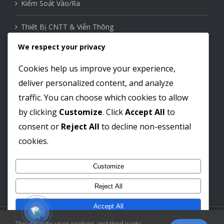
Kiểm Soát Vào/Ra
Thiết Bị CNTT & Viễn Thông
We respect your privacy
Thiết Bị Mạng
Cookies help us improve your experience,
Nhà Thông Minh
deliver personalized content, and analyze
traffic. You can choose which cookies to allow
by clicking
Customize
. Click
Accept All
to
Liên kết mạng xã hội
consent or
Reject All
to decline non-essential
cookies.
Customize
Reject All
Accept All
© Copyright 2012-
2026 by
LE PHAM TECHNOLOGY JSC
| All Rights
This website uses cookies and third party