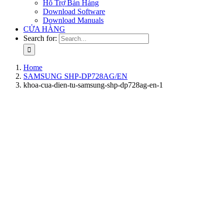
Hỗ Trợ Bán Hàng
Download Software
Download Manuals
CỬA HÀNG
Search for:
Home
SAMSUNG SHP-DP728AG/EN
khoa-cua-dien-tu-samsung-shp-dp728ag-en-1