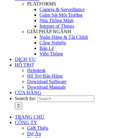
PLATFORMS
Camera & Surveillance
Giám Sát Môi Trường
Nhà Thông Minh
Internet of Things
GIẢI PHÁP NGÀNH
Ngân Hàng & Tài Chính
Công Nghiệp
Bán Lẻ
Viễn Thông
DỊCH VỤ
HỖ TRỢ
Helpdesk
Hỗ Trợ Bán Hàng
Download Software
Download Manuals
CỬA HÀNG
Search for:
TRANG CHỦ
CÔNG TY
Giới Thiệu
Dự Án