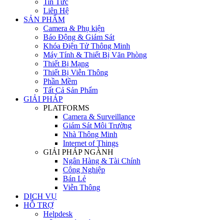
Tin Tức
Liên Hệ
SẢN PHẨM
Camera & Phụ kiện
Báo Động & Giám Sát
Khóa Điện Tử Thông Minh
Máy Tính & Thiết Bị Văn Phòng
Thiết Bị Mạng
Thiết Bị Viễn Thông
Phần Mềm
Tất Cả Sản Phẩm
GIẢI PHÁP
PLATFORMS
Camera & Surveillance
Giám Sát Môi Trường
Nhà Thông Minh
Internet of Things
GIẢI PHÁP NGÀNH
Ngân Hàng & Tài Chính
Công Nghiệp
Bán Lẻ
Viễn Thông
DỊCH VỤ
HỖ TRỢ
Helpdesk