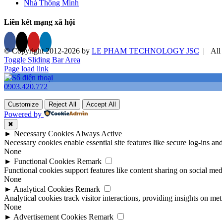
Nhà Thông Minh
Liên kết mạng xã hội
© Copyright 2012-
2026 by
LE PHAM TECHNOLOGY JSC
| All 
Toggle Sliding Bar Area
Page load link
0903.420.772
Customize
Reject All
Accept All
Powered by
✖
►
Necessary Cookies
Always Active
Necessary cookies enable essential site features like secure log-ins a
None
►
Functional Cookies
Remark
Functional cookies support features like content sharing on social medi
None
►
Analytical Cookies
Remark
Analytical cookies track visitor interactions, providing insights on metr
None
►
Advertisement Cookies
Remark