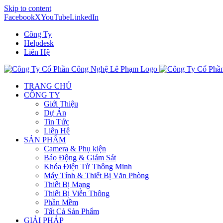
Skip to content
Facebook
X
YouTube
LinkedIn
Công Ty
Helpdesk
Liên Hệ
TRANG CHỦ
CÔNG TY
Giới Thiệu
Dự Án
Tin Tức
Liên Hệ
SẢN PHẨM
Camera & Phụ kiện
Báo Động & Giám Sát
Khóa Điện Tử Thông Minh
Máy Tính & Thiết Bị Văn Phòng
Thiết Bị Mạng
Thiết Bị Viễn Thông
Phần Mềm
Tất Cả Sản Phẩm
GIẢI PHÁP