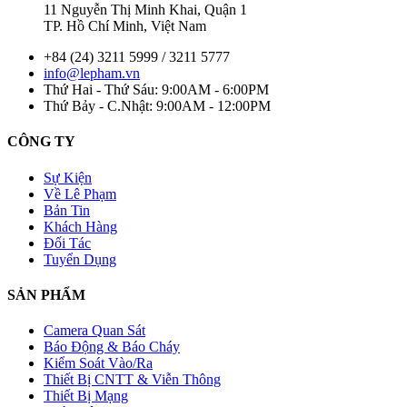
11 Nguyễn Thị Minh Khai, Quận 1
TP. Hồ Chí Minh, Việt Nam
+84 (24) 3211 5999 / 3211 5777
info@lepham.vn
Thứ Hai - Thứ Sáu: 9:00AM - 6:00PM
Thứ Bảy - C.Nhật: 9:00AM - 12:00PM
CÔNG TY
Sự Kiện
Về Lê Phạm
Bản Tin
Khách Hàng
Đối Tác
Tuyển Dụng
SẢN PHẨM
Camera Quan Sát
Báo Động & Báo Cháy
Kiểm Soát Vào/Ra
Thiết Bị CNTT & Viễn Thông
Thiết Bị Mạng