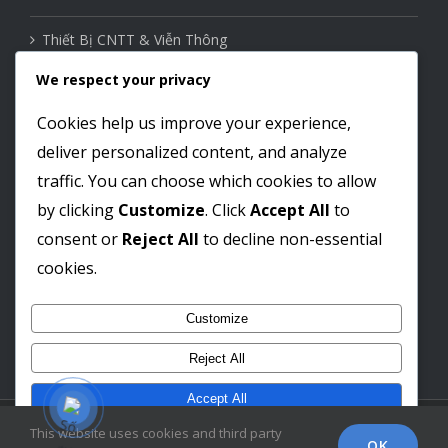
Thiết Bị CNTT & Viễn Thông
We respect your privacy
Thiết Bị Mạng
Cookies help us improve your experience,
Nhà Thông Minh
deliver personalized content, and analyze
traffic. You can choose which cookies to allow
by clicking
Customize
. Click
Accept All
to
Liên kết mạng xã hội
consent or
Reject All
to decline non-essential
cookies.
Customize
Reject All
Accept All
© Copyright 2012-
2026 by
LE PHAM TECHNOLOGY JSC
| All Rights
This website uses cookies and third party
Powered by
OK