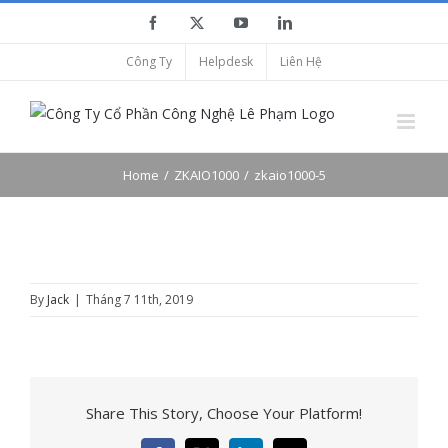
Skip
Facebook
X
YouTube
LinkedIn
to
Công Ty
Helpdesk
Liên Hệ
content
Home
ZKAIO1000
zkaio1000-5
By
Jack
|
Tháng 7 11th, 2019
Share This Story, Choose Your Platform!