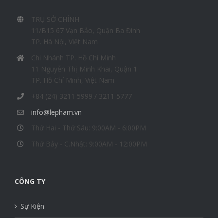
TRỤ SỞ CHÍNH
11/B15 67 Vạn Bảo, Quận Ba Đình
TP. Hà Nội, Việt Nam
Chi Nhánh TP. Hồ Chí Minh
11 Nguyễn Thị Minh Khai, Quận 1
TP. Hồ Chí Minh, Việt Nam
+84 (24) 3211 5999 / 3211 5777
info@lepham.vn
Thứ Hai - Thứ Sáu: 9:00AM - 6:00PM
Thứ Bảy - C.Nhật: 9:00AM - 12:00PM
CÔNG TY
Sự Kiện