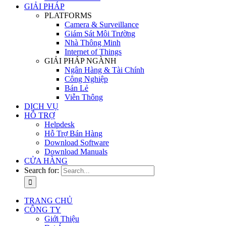
GIẢI PHÁP
PLATFORMS
Camera & Surveillance
Giám Sát Môi Trường
Nhà Thông Minh
Internet of Things
GIẢI PHÁP NGÀNH
Ngân Hàng & Tài Chính
Công Nghiệp
Bán Lẻ
Viễn Thông
DỊCH VỤ
HỖ TRỢ
Helpdesk
Hỗ Trợ Bán Hàng
Download Software
Download Manuals
CỬA HÀNG
Search for:
TRANG CHỦ
CÔNG TY
Giới Thiệu