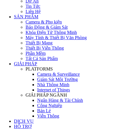
Dự Án
Tin Tức
Liên Hệ
SẢN PHẨM
Camera & Phụ kiện
Báo Động & Giám Sát
Khóa Điện Tử Thông Minh
Máy Tính & Thiết Bị Văn Phòng
Thiết Bị Mạng
Thiết Bị Viễn Thông
Phần Mềm
Tất Cả Sản Phẩm
GIẢI PHÁP
PLATFORMS
Camera & Surveillance
Giám Sát Môi Trường
Nhà Thông Minh
Internet of Things
GIẢI PHÁP NGÀNH
Ngân Hàng & Tài Chính
Công Nghiệp
Bán Lẻ
Viễn Thông
DỊCH VỤ
HỖ TRỢ