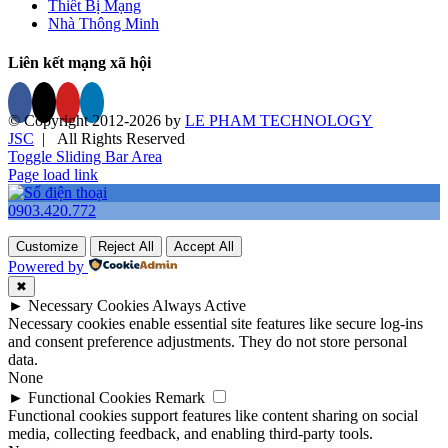
Thiết Bị Mạng
Nhà Thông Minh
Liên kết mạng xã hội
© Copyright 2012-
2026 by
LE PHAM TECHNOLOGY
JSC
| All Rights Reserved
Toggle Sliding Bar Area
Page load link
0903.420.772
Customize
Reject All
Accept All
Powered by
✖
►
Necessary Cookies
Always Active
Necessary cookies enable essential site features like secure log-ins
and consent preference adjustments. They do not store personal
data.
None
►
Functional Cookies
Remark
Functional cookies support features like content sharing on social
media, collecting feedback, and enabling third-party tools.