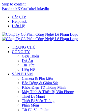
Skip to content
Facebook
X
YouTube
LinkedIn
Công Ty
Helpdesk
Liên Hệ
TRANG CHỦ
CÔNG TY
Giới Thiệu
Dự Án
Tin Tức
Liên Hệ
SẢN PHẨM
Camera & Phụ kiện
Báo Động & Giám Sát
Khóa Điện Tử Thông Minh
Máy Tính & Thiết Bị Văn Phòng
Thiết Bị Mạng
Thiết Bị Viễn Thông
Phần Mềm
Tất Cả Sản Phẩm