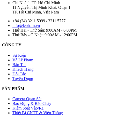
Chi Nhánh TP. Hồ Chí Minh
11 Nguyễn Thị Minh Khai, Quận 1
TP. Hồ Chí Minh, Việt Nam
+84 (24) 3211 5999 / 3211 5777
info@lepham.vn
Thứ Hai - Thứ Sáu: 9:00AM - 6:00PM
Thứ Bảy - C.Nhật: 9:00AM - 12:00PM
CÔNG TY
Sự Kiện
Về Lê Phạm
Bản Tin
Khách Hàng
Đối Tác
Tuyển Dụng
SẢN PHẨM
Camera Quan Sát
Báo Động & Báo Cháy
Kiểm Soát Vào/Ra
Thiết Bị CNTT & Viễn Thông