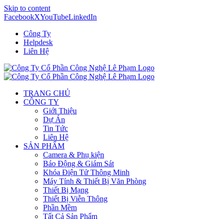
Skip to content
Facebook
X
YouTube
LinkedIn
Công Ty
Helpdesk
Liên Hệ
TRANG CHỦ
CÔNG TY
Giới Thiệu
Dự Án
Tin Tức
Liên Hệ
SẢN PHẨM
Camera & Phụ kiện
Báo Động & Giám Sát
Khóa Điện Tử Thông Minh
Máy Tính & Thiết Bị Văn Phòng
Thiết Bị Mạng
Thiết Bị Viễn Thông
Phần Mềm
Tất Cả Sản Phẩm