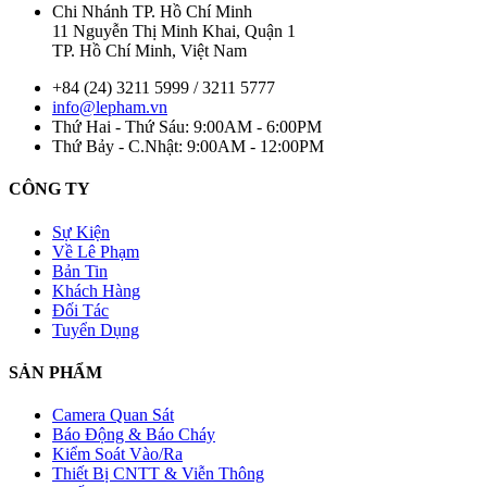
Chi Nhánh TP. Hồ Chí Minh
11 Nguyễn Thị Minh Khai, Quận 1
TP. Hồ Chí Minh, Việt Nam
+84 (24) 3211 5999 / 3211 5777
info@lepham.vn
Thứ Hai - Thứ Sáu: 9:00AM - 6:00PM
Thứ Bảy - C.Nhật: 9:00AM - 12:00PM
CÔNG TY
Sự Kiện
Về Lê Phạm
Bản Tin
Khách Hàng
Đối Tác
Tuyển Dụng
SẢN PHẨM
Camera Quan Sát
Báo Động & Báo Cháy
Kiểm Soát Vào/Ra
Thiết Bị CNTT & Viễn Thông