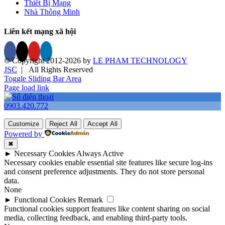
Thiết Bị Mạng
Nhà Thông Minh
Liên kết mạng xã hội
© Copyright 2012-
2026 by
LE PHAM TECHNOLOGY
JSC
| All Rights Reserved
Toggle Sliding Bar Area
Page load link
0903.420.772
Customize
Reject All
Accept All
Powered by
✖
►
Necessary Cookies
Always Active
Necessary cookies enable essential site features like secure log-ins
and consent preference adjustments. They do not store personal
data.
None
►
Functional Cookies
Remark
Functional cookies support features like content sharing on social
media, collecting feedback, and enabling third-party tools.