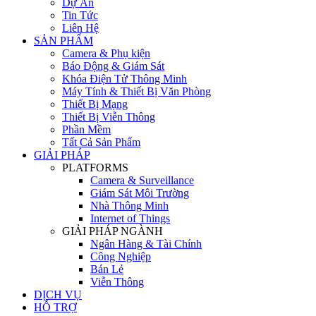
Dự Án
Tin Tức
Liên Hệ
SẢN PHẨM
Camera & Phụ kiện
Báo Động & Giám Sát
Khóa Điện Tử Thông Minh
Máy Tính & Thiết Bị Văn Phòng
Thiết Bị Mạng
Thiết Bị Viễn Thông
Phần Mềm
Tất Cả Sản Phẩm
GIẢI PHÁP
PLATFORMS
Camera & Surveillance
Giám Sát Môi Trường
Nhà Thông Minh
Internet of Things
GIẢI PHÁP NGÀNH
Ngân Hàng & Tài Chính
Công Nghiệp
Bán Lẻ
Viễn Thông
DỊCH VỤ
HỖ TRỢ