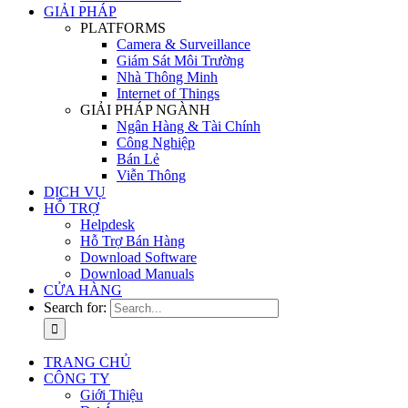
GIẢI PHÁP
PLATFORMS
Camera & Surveillance
Giám Sát Môi Trường
Nhà Thông Minh
Internet of Things
GIẢI PHÁP NGÀNH
Ngân Hàng & Tài Chính
Công Nghiệp
Bán Lẻ
Viễn Thông
DỊCH VỤ
HỖ TRỢ
Helpdesk
Hỗ Trợ Bán Hàng
Download Software
Download Manuals
CỬA HÀNG
Search for:
TRANG CHỦ
CÔNG TY
Giới Thiệu