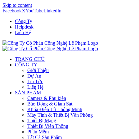
Skip to content
Facebook
X
YouTube
LinkedIn
Công Ty
Helpdesk
Liên Hệ
TRANG CHỦ
CÔNG TY
Giới Thiệu
Dự Án
Tin Tức
Liên Hệ
SẢN PHẨM
Camera & Phụ kiện
Báo Động & Giám Sát
Khóa Điện Tử Thông Minh
Máy Tính & Thiết Bị Văn Phòng
Thiết Bị Mạng
Thiết Bị Viễn Thông
Phần Mềm
Tất Cả Sản Phẩm