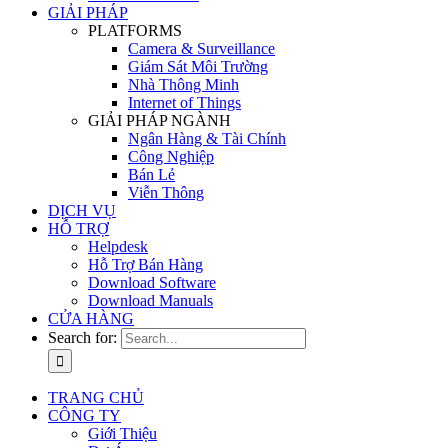
GIẢI PHÁP
PLATFORMS
Camera & Surveillance
Giám Sát Môi Trường
Nhà Thông Minh
Internet of Things
GIẢI PHÁP NGÀNH
Ngân Hàng & Tài Chính
Công Nghiệp
Bán Lẻ
Viễn Thông
DỊCH VỤ
HỖ TRỢ
Helpdesk
Hỗ Trợ Bán Hàng
Download Software
Download Manuals
CỬA HÀNG
Search for:
TRANG CHỦ
CÔNG TY
Giới Thiệu