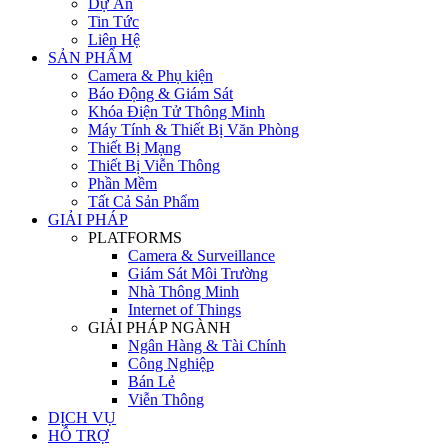
Dự Án
Tin Tức
Liên Hệ
SẢN PHẨM
Camera & Phụ kiện
Báo Động & Giám Sát
Khóa Điện Tử Thông Minh
Máy Tính & Thiết Bị Văn Phòng
Thiết Bị Mạng
Thiết Bị Viễn Thông
Phần Mềm
Tất Cả Sản Phẩm
GIẢI PHÁP
PLATFORMS
Camera & Surveillance
Giám Sát Môi Trường
Nhà Thông Minh
Internet of Things
GIẢI PHÁP NGÀNH
Ngân Hàng & Tài Chính
Công Nghiệp
Bán Lẻ
Viễn Thông
DỊCH VỤ
HỖ TRỢ