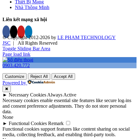
Thiết Bị Mạng
Nhà Thông Minh
Liên kết mạng xã hội
© Copyright 2012-
2026 by
LE PHAM TECHNOLOGY
JSC
| All Rights Reserved
Toggle Sliding Bar Area
Page load link
0903.420.772
Customize
Reject All
Accept All
Powered by
✖
►
Necessary Cookies
Always Active
Necessary cookies enable essential site features like secure log-ins
and consent preference adjustments. They do not store personal
data.
None
►
Functional Cookies
Remark
Functional cookies support features like content sharing on social
media, collecting feedback, and enabling third-party tools.