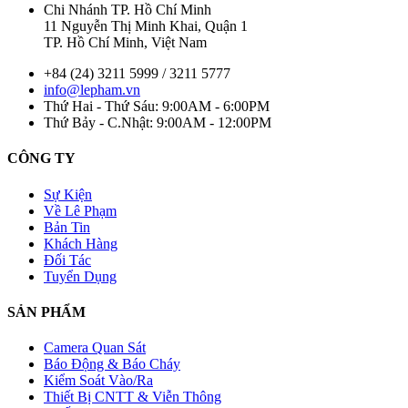
Chi Nhánh TP. Hồ Chí Minh
11 Nguyễn Thị Minh Khai, Quận 1
TP. Hồ Chí Minh, Việt Nam
+84 (24) 3211 5999 / 3211 5777
info@lepham.vn
Thứ Hai - Thứ Sáu: 9:00AM - 6:00PM
Thứ Bảy - C.Nhật: 9:00AM - 12:00PM
CÔNG TY
Sự Kiện
Về Lê Phạm
Bản Tin
Khách Hàng
Đối Tác
Tuyển Dụng
SẢN PHẨM
Camera Quan Sát
Báo Động & Báo Cháy
Kiểm Soát Vào/Ra
Thiết Bị CNTT & Viễn Thông