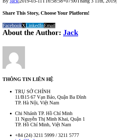
By
Jack
|
2019-03-11T16:58:58+07:00
Tháng 3 11th, 2019
|
Share This Story, Choose Your Platform!
Facebook
X
LinkedIn
Email
About the Author:
Jack
THÔNG TIN LIÊN HỆ
TRỤ SỞ CHÍNH
11/B15 67 Vạn Bảo, Quận Ba Đình
TP. Hà Nội, Việt Nam
Chi Nhánh TP. Hồ Chí Minh
11 Nguyễn Thị Minh Khai, Quận 1
TP. Hồ Chí Minh, Việt Nam
+84 (24) 3211 5999 / 3211 5777