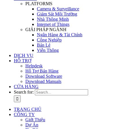
PLATFORMS
Camera & Surveillance
Giám Sát Môi Trường
Nhà Thông Minh
Internet of Things
GIẢI PHÁP NGÀNH
Ngân Hàng & Tài Chính
Công Nghiệp
Bán Lẻ
Viễn Thông
DỊCH VỤ
HỖ TRỢ
Helpdesk
Hỗ Trợ Bán Hàng
Download Software
Download Manuals
CỬA HÀNG
Search for:
TRANG CHỦ
CÔNG TY
Giới Thiệu
Dự Án