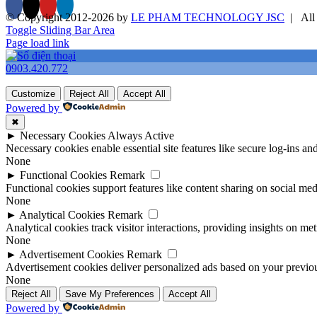
© Copyright 2012-
2026 by
LE PHAM TECHNOLOGY JSC
| All 
Toggle Sliding Bar Area
Page load link
0903.420.772
Customize
Reject All
Accept All
Powered by
✖
►
Necessary Cookies
Always Active
Necessary cookies enable essential site features like secure log-ins a
None
►
Functional Cookies
Remark
Functional cookies support features like content sharing on social medi
None
►
Analytical Cookies
Remark
Analytical cookies track visitor interactions, providing insights on metr
None
►
Advertisement Cookies
Remark
Advertisement cookies deliver personalized ads based on your previous
None
Reject All
Save My Preferences
Accept All
Powered by