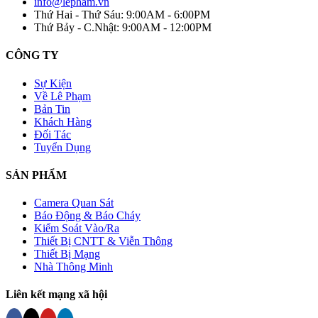
info@lepham.vn
Thứ Hai - Thứ Sáu: 9:00AM - 6:00PM
Thứ Bảy - C.Nhật: 9:00AM - 12:00PM
CÔNG TY
Sự Kiện
Về Lê Phạm
Bản Tin
Khách Hàng
Đối Tác
Tuyển Dụng
SẢN PHẨM
Camera Quan Sát
Báo Động & Báo Cháy
Kiểm Soát Vào/Ra
Thiết Bị CNTT & Viễn Thông
Thiết Bị Mạng
Nhà Thông Minh
Liên kết mạng xã hội