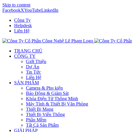
Skip to content
Facebook
X
YouTube
LinkedIn
Công Ty
Helpdesk
Liên Hệ
TRANG CHỦ
CÔNG TY
Giới Thiệu
Dự Án
Tin Tức
Liên Hệ
SẢN PHẨM
Camera & Phụ kiện
Báo Động & Giám Sát
Khóa Điện Tử Thông Minh
Máy Tính & Thiết Bị Văn Phòng
Thiết Bị Mạng
Thiết Bị Viễn Thông
Phần Mềm
Tất Cả Sản Phẩm
GIẢI PHÁP