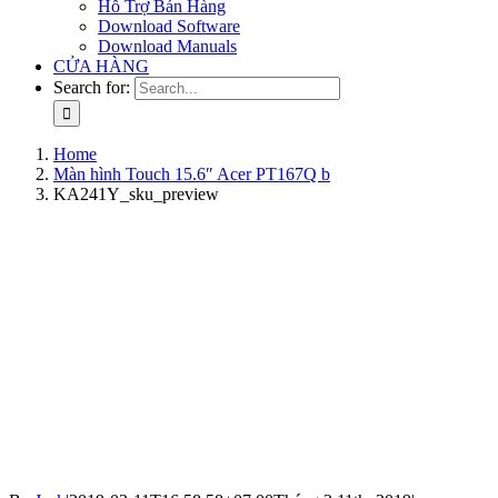
Hỗ Trợ Bán Hàng
Download Software
Download Manuals
CỬA HÀNG
Search for:
Home
Màn hình Touch 15.6″ Acer PT167Q b
KA241Y_sku_preview